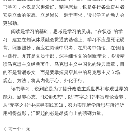
书学习，不仅是兴趣爱好、精神慰藉，也是各行各业奋斗者
安身立命的依靠。立足岗位、源于需求，读书学习的动力会
更强劲。
阅读是学习的基础，思考是学习的灵魂。“在状态”的学
习，建立在知识体系融会贯通的基础上。学习不应是死记硬
背、照搬照抄，而应在阅读中思考、在思考中领悟、在领悟
中践行。尤其是党员干部，深学细悟党的创新理论，多读精
读马克思主义经典著作、马克思主义中国化的经典篇章，目
的不是背诵条文，而是要掌握贯穿其中的马克思主义立场、
观点、方法，将其内化于心、外化于行。
读书学习，说到底是为了提升改造主观世界和客观世界的
能力。涵养心态、“找准状态”，以“有字之书”丰富理论素养，
从“无字之书”中探寻实践真知，努力实现所学所思与所行所
用相得益彰，汇聚起的必是昂扬向上的磅礴力量。
前一个：
无
ꄴ