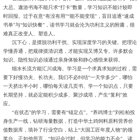
大忌。遨游书海不能只求“打卡”数量，学习知识不能计较即
时回报。过于在意“有没有用”“能不能变现”，盲目追逐“速成
书单”与“知识快餐”，读书学习就会沦为功利主义的附庸，很
难真正改变人、塑造人。
沉下心，是摆脱功利干扰、实现深度学习的关键。把理论
学懂弄通，把规律摸清识透，才能实现又博又专。许多默会
知识、隐性知识必须通过亲身体验和静心感悟来获得。
细水长流方能汇川成海。学习是一个求真求知的过程，需
要下好慢功夫、长功夫。我们不必纠结“一天学多少”，哪怕
一天挤出半小时，哪怕每天读几页书、学一个知识点，只要
长期坚持，就必定能积少成多、聚沙成塔，产生“复利”效
应。
“在状态”的学习，需要有“锚定点”。“养鸡博士”刘松柏投
身生产一线，钻研海量数据，打造中华土鸡饲料原料营养价
值数据库，填补了行业空白，站上“大国工匠年度人物”的领
奖台。正如他所言，“知识会过时，但学习的能力不会”。读