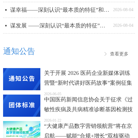
谋幸福——深刻认识“最本质的特征”和“最大优势”
넷
2026-08-04
谋发展 ——深刻认识“最本质的特征”和“最大优势”
넷
2026-08-04
通知公告
查看更多
ꁕ
关于开展 2026 医药企业新媒体训练
营暨“新时代讲好医药故事”案例征集
活动的通知 （第一轮通知）
2026-06-05
中国医药新闻信息协会关于征求《过
敏性疾病及共病精准诊断基因检测技
术规范》（征求意见稿）团体标准意
2026-01-22
“大健康产品数字营销领航营”将在京
见的通知
启航——赋能“合规+增长”双核驱动