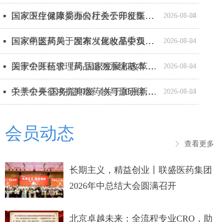
国家卫生健康委办公厅关于印发医疗机构卒中中心建设与管理指导原则（2026年版）的通知
国家医疗保障局面向社会公开征集医保数字人形象
넷
넷
2026-07-28
2026-08-04
国家中医药局、国家发展改革委负责同志就《中医药振兴发展“十五五”规划》 答记者问
国家药监局关于发布《化妆品中双氯芬酸钠的测定》等2项化妆品补充检验方法的公告（2026年第72号）
넷
넷
2026-07-24
2026-08-04
关于公开征求《药品追溯系统基本技术要求（修订征求意见稿）》意见的通知
国家中医药管理局 国家发展和改革委员会 关于印发《中医药振兴发展“十五五”规划》的通知
넷
넷
2026-07-24
2026-08-04
关于公开征求抗肿瘤药物与原研伴随诊断试剂同步开发有关事项意见的通知
中共中央 国务院印发《关于加强新时代社会工作的意见》
넷
넷
2026-07-24
2026-08-03
会员动态
查看更多
ꁕ
长期主义，精益创业丨联盛医药集团
2026年中总结大会圆满召开
北京卓越未来：全流程专业CRO，助