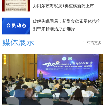
力阿尔茨海默病1类重磅新药上市
破解失眠困局：新型食欲素受体拮抗
剂带来精准治疗新选择
媒体展示
查看更多
ꁕ
넳
넲