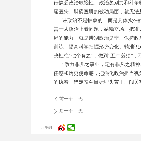
行缺乏政治敏锐性、政治鉴别力和斗争
痛医头、脚痛医脚的被动局面，就无法
讲政治不是抽象的，而是具体实在
善于从政治上看问题，站稳立场、把准
局的能力，就是辨别政治是非、保持政
训练，提高科学把握形势变化、精准识
决杜绝“七个有之”，做到“五个必须”
“致力非凡之事业，定有非凡之精
任感和历史使命感，把强化政治担当视
的执着，锚定奋斗目标埋头苦干、闯关
前一个：
无
ꄴ
后一个：
无
ꄲ
分享到：