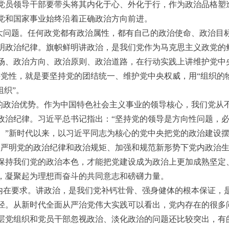
党员领导干部要带头将其内化于心、外化于行，作为政治品格塑
党和国家事业始终沿着正确政治方向前进。
大问题。任何政党都有政治属性，都有自己的政治使命、政治目
明政治纪律。旗帜鲜明讲政治，是我们党作为马克思主义政党的
场、政治方向、政治原则、政治道路，在行动实践上讲维护党中
讲党性，就是要坚持党的团结统一、维护党中央权威，用“组织的
组织”。
的政治优势。作为中国特色社会主义事业的领导核心，我们党从
政治纪律。习近平总书记指出：“坚持党的领导是方向性问题，
。”新时代以来，以习近平同志为核心的党中央把党的政治建设摆
、严明党的政治纪律和政治规矩、加强和规范新形势下党内政治
保持我们党的政治本色，才能把党建设成为政治上更加成熟坚定
，凝聚起为理想而奋斗的共同意志和磅礴力量。
内在要求。讲政治，是我们党补钙壮骨、强身健体的根本保证，
径。从新时代全面从严治党伟大实践可以看出，党内存在的很多
层党组织和党员干部忽视政治、淡化政治的问题还比较突出，有