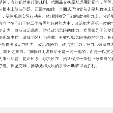
精神，有的仍然奉行潜规则、把商品交换原则运用到党内，等等
从根本上解决问题。正因为如此，全面从严治党首先要从政治上
的，要体现到实际行动中、体现到领导干部的政治能力上。习近平
方向”“在干部干好工作所需的各种能力中，政治能力是第一位的
治定力、驾驭政治局面、防范政治风险的能力。党员领导干部要
别现象本质、清醒明辨行为是非、有效抵御风险挑战的能力。把政
，不断提高政治判断力、政治领悟力、政治执行力，把自己锻造成
神、非凡之担当。”旗帜鲜明讲政治不是一时一地的，而是一以贯
为事业所需、使命所系、职责所在，始终保持干事创业敢担当的
夺隘、攻坚克难，推动党和人民的事业不断取得新胜利。