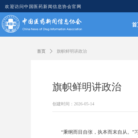
欢迎访问中国医药新闻信息协会官网
首
首页
ꄲ
旗帜鲜明讲政治
旗帜鲜明讲政治
创建时间：
2026-05-14
“秉纲而目自张，执本而末自从。