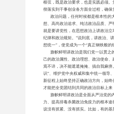
根弦，既是政治要求，也是实践必须。
彻落实到干事创业各方面全过程，确保
政治问题，任何时候都是根本性的
想、高尚政治追求、纯洁政治品质、严
就是要讲党性，在思想政治上讲政治立
纪律和政治规矩。”说到底，讲政治、
想统一”，使党成为一个“真正钢铁般的
旗帜鲜明讲政治是我们党一以贯之
己的政治属性、政治理想、政治使命、
焉不详，决不能遮遮掩掩、搞自我麻痹
识”、维护党中央权威和集中统一领导
新征程上始终坚持正确政治方向，始终
才能把全党团结到共同的政治目标上来
旗帜鲜明讲政治是全面从严治党的
力、提高排毒杀菌政治免疫力的根本途
设没有抓紧、没有抓实。比如，有的基