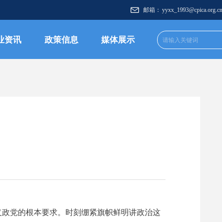
邮箱：
yyxx_1993@cpica.org.c
业资讯
政策信息
媒体展示
义政党的根本要求。时刻绷紧旗帜鲜明讲政治这