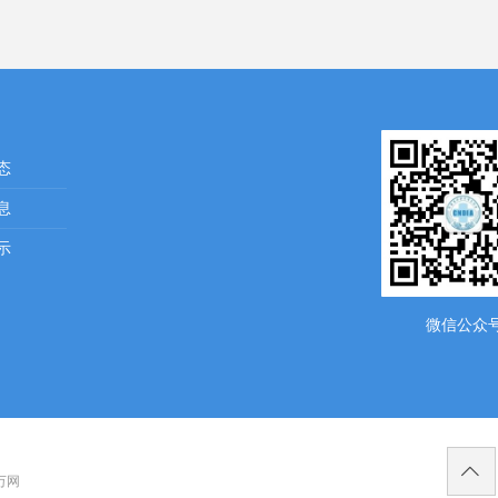
态
息
示
微信公众
ꄱ
 万网