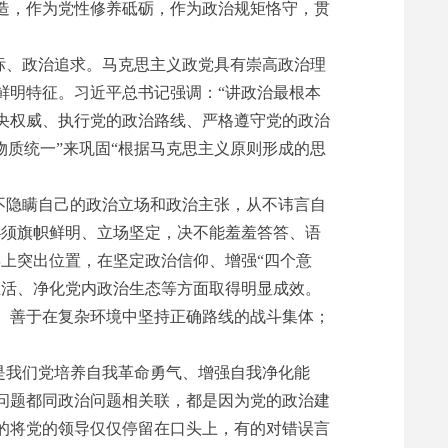
造，作为党性修养砥砺，作为政治规矩恪守，贯
标、政治追求。马克思主义政党具有崇高政治理
鲜明特征。习近平总书记强调：“讲政治最根本
央权威、执行党的政治路线、严格遵守党的政治
物质统一”来巩固“根据马克思主义原则形成的思
不隐瞒自己的政治立场和政治主张，从不讳言自
必须旗帜鲜明、立场坚定，决不能羞羞答答、语
上突出位置，在坚定政治信仰、增强“四个意
生活、净化党内政治生态等方面取得明显成效。
、善于在复杂环境中坚持正确路线的战斗集体；
是我们党培养自我革命勇气、增强自我净化能
问题都同政治问题相关联，都是因为党的政治建
的将党的领导仅仅停留在口头上，有的对错误言