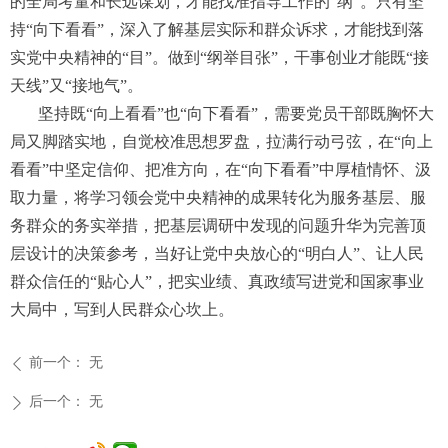
的全局考量和长远谋划，才能找准指导工作的“纲”。只有坚
持“向下看看”，深入了解基层实际和群众诉求，才能找到落
实党中央精神的“目”。做到“纲举目张”，干事创业才能既“接
天线”又“接地气”。
坚持既“向上看看”也“向下看看”，需要党员干部既胸怀大
局又脚踏实地，自觉校准思想罗盘，拉满行动弓弦，在“向上
看看”中坚定信仰、把准方向，在“向下看看”中厚植情怀、汲
取力量，将学习领会党中央精神的成果转化为服务基层、服
务群众的务实举措，把基层调研中发现的问题升华为完善顶
层设计的决策参考，当好让党中央放心的“明白人”、让人民
群众信任的“贴心人”，把实业绩、真政绩写进党和国家事业
大局中，写到人民群众心坎上。
前一个：
无
ꄴ
后一个：
无
ꄲ