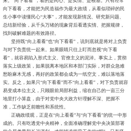
来。“向下看看”，看的是民心、是实情、是根基。只有经常
向下看看，才能把为民造福作为最大政绩，从看似琐碎的民
生小事中读懂民心“大事”，才能发现新情况、研究新问题、
总结新经验，从千头万绪的现象背后看透实情、把握规律，
找到破解难题的有效路径。
坚持既“向上看看”也“向下看看”，说到底就是将对上负责
与对下负责统一起来。如果眼睛只往上盯而忽视“向下看
看”，就容易陷入形式主义、官僚主义的泥淖。事实上，贯彻
落实上级政策，如果脱离本地区和本部门实际，对群众急难
愁盼麻木无感，再好的政策都会成为一纸空文，难以落地落
实。反之，如果只“向下看看”而不“向上看看”，对下负责就容
易变成本位主义，只顾眼前局部利益，缩在自己的一亩三分
地里打小算盘，由于对党中央大政方针理解不深、把握不
准，工作缺乏前瞻性和系统性。
正确政绩观，正是在“向上看看”与“向下看看”的统一中形
成的。只有吃透党中央精神，全面准确理解党中央决策部署