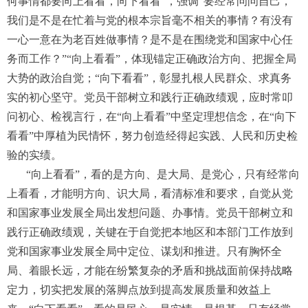
何事情都要向上看看，向下看看”，强调“要经常问问自己，
我们是不是在忙着与党的根本宗旨毫不相关的事情？有没有
一心一意在为老百姓做事情？是不是在围绕党和国家中心任
务而工作？”“向上看看”，体现锚定正确政治方向、把握全局
大势的政治自觉；“向下看看”，彰显扎根人民群众、求真务
实的初心坚守。党员干部树立和践行正确政绩观，应时常叩
问初心、检视言行，在“向上看看”中坚定理想信念，在“向下
看看”中厚植为民情怀，努力创造经得起实践、人民和历史检
验的实绩。
“向上看看”，看的是方向、是大局、是党心，只有经常向
上看看，才能明方向、识大局，看清标准和要求，自觉从党
和国家事业发展全局出发想问题、办事情。党员干部树立和
践行正确政绩观，关键在于自觉把本地区和本部门工作放到
党和国家事业发展全局中定位、谋划和推进。只有胸怀全
局、着眼长远，才能在纷繁复杂的矛盾和挑战面前保持战略
定力，切实把发展的落脚点放到提高发展质量和效益上