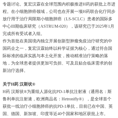
专题讨论。复宏汉霖在全球范围内积极推进H药的获批上市进
程。在小细胞肺癌领域，公司也在开展一项H药联合化疗同步
放疗用于治疗局限期小细胞肺癌（LS-SCLC）患者的国际多
中心III期临床研究（ASTRUM-020），该研究已于2025年1月
完成所有受试者入组。
作为首批在美国境内独立开展创新型肿瘤免疫治疗研究的中
国药企之一，复宏汉霖始终以科学证据为核心，通过符合国
际标准的临床实践与本土化开发，推动精准治疗策略的落
地，为全球患者提供更加可负担、可及且贴合临床需求的创
新治疗选择。
关于H药 汉斯状®
H药 汉斯状®为重组人源化抗PD-1单抗注射液（通用名：斯
鲁利单抗注射液，欧洲商品名：Hetronifly®），是全球首个
获批一线治疗小细胞肺癌的抗PD-1单抗，目前已在中国、英
国、德国、新加坡、印度等近40个国家和地区获批上市。