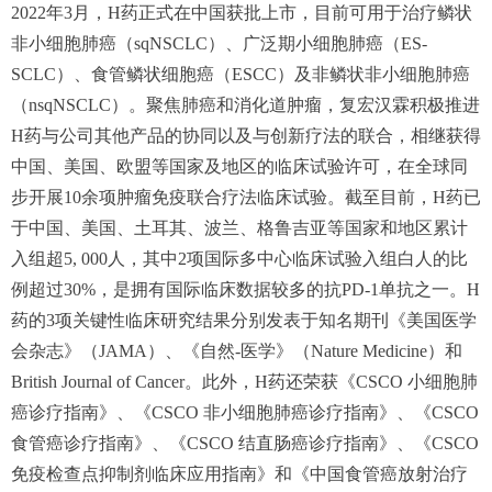
2022年3月，H药正式在中国获批上市，目前可用于治疗鳞状
非小细胞肺癌（sqNSCLC）、广泛期小细胞肺癌（ES-
SCLC）、食管鳞状细胞癌（ESCC）及非鳞状非小细胞肺癌
（nsqNSCLC）。聚焦肺癌和消化道肿瘤，复宏汉霖积极推进
H药与公司其他产品的协同以及与创新疗法的联合，相继获得
中国、美国、欧盟等国家及地区的临床试验许可，在全球同
步开展10余项肿瘤免疫联合疗法临床试验。截至目前，H药已
于中国、美国、土耳其、波兰、格鲁吉亚等国家和地区累计
入组超5, 000人，其中2项国际多中心临床试验入组白人的比
例超过30%，是拥有国际临床数据较多的抗PD-1单抗之一。H
药的3项关键性临床研究结果分别发表于知名期刊《美国医学
会杂志》（JAMA）、《自然-医学》（Nature Medicine）和
British Journal of Cancer。此外，H药还荣获《CSCO 小细胞肺
癌诊疗指南》、《CSCO 非小细胞肺癌诊疗指南》、《CSCO
食管癌诊疗指南》、《CSCO 结直肠癌诊疗指南》、《CSCO
免疫检查点抑制剂临床应用指南》和《中国食管癌放射治疗