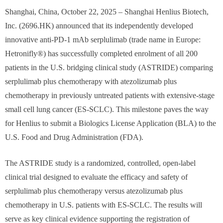
Shanghai, China, October 22, 2025 – Shanghai Henlius Biotech,
Inc. (2696.HK) announced that its independently developed
innovative anti-PD-1 mAb serplulimab (trade name in Europe:
Hetronifly®) has successfully completed enrolment of all 200
patients in the U.S. bridging clinical study (ASTRIDE) comparing
serplulimab plus chemotherapy with atezolizumab plus
chemotherapy in previously untreated patients with extensive-stage
small cell lung cancer (ES-SCLC). This milestone paves the way
for Henlius to submit a Biologics License Application (BLA) to the
U.S. Food and Drug Administration (FDA).
The ASTRIDE study is a randomized, controlled, open-label
clinical trial designed to evaluate the efficacy and safety of
serplulimab plus chemotherapy versus atezolizumab plus
chemotherapy in U.S. patients with ES-SCLC. The results will
serve as key clinical evidence supporting the registration of