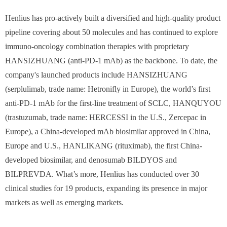
Henlius has pro-actively built a diversified and high-quality product
pipeline covering about 50 molecules and has continued to explore
immuno-oncology combination therapies with proprietary
HANSIZHUANG (anti-PD-1 mAb) as the backbone. To date, the
company's launched products include HANSIZHUANG
(serplulimab, trade name: Hetronifly in Europe), the world’s first
anti-PD-1 mAb for the first-line treatment of SCLC, HANQUYOU
(trastuzumab, trade name: HERCESSI in the U.S., Zercepac in
Europe), a China-developed mAb biosimilar approved in China,
Europe and U.S., HANLIKANG (rituximab), the first China-
developed biosimilar, and denosumab BILDYOS and
BILPREVDA. What’s more, Henlius has conducted over 30
clinical studies for 19 products, expanding its presence in major
markets as well as emerging markets.