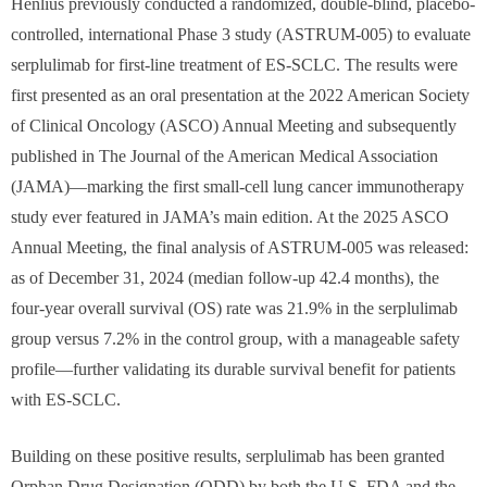
Henlius previously conducted a randomized, double-blind, placebo-
controlled, international Phase 3 study (ASTRUM-005) to evaluate
serplulimab for first-line treatment of ES-SCLC. The results were
first presented as an oral presentation at the 2022 American Society
of Clinical Oncology (ASCO) Annual Meeting and subsequently
published in The Journal of the American Medical Association
(JAMA)—marking the first small-cell lung cancer immunotherapy
study ever featured in JAMA’s main edition. At the 2025 ASCO
Annual Meeting, the final analysis of ASTRUM-005 was released:
as of December 31, 2024 (median follow-up 42.4 months), the
four-year overall survival (OS) rate was 21.9% in the serplulimab
group versus 7.2% in the control group, with a manageable safety
profile—further validating its durable survival benefit for patients
with ES-SCLC.
Building on these positive results, serplulimab has been granted
Orphan Drug Designation (ODD) by both the U.S. FDA and the