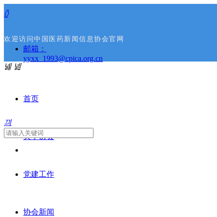
ꄱ
欢迎访问中国医药新闻信息协会官网
邮箱：
yyxx_1993@cpica.org.cn
넳
넲
首页
끠
关于协会
党建工作
协会新闻