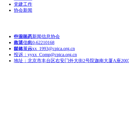
党建工作
协会新闻
行业动态
中国医药新闻信息协会
政策信息
电话：
010-62210168
媒体展示
邮箱：
yyxx_1993@cpica.org.cn
投诉：
yyxx_Comp@cpica.org.cn
地址：
北京市丰台区右安门外大街2号院迦南大厦A座200